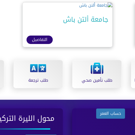
جامعة ألتن باش
التفاصيل
طلب تأمين صحي
طلب ترجمة
حساب العمر
محول الليرة التركي