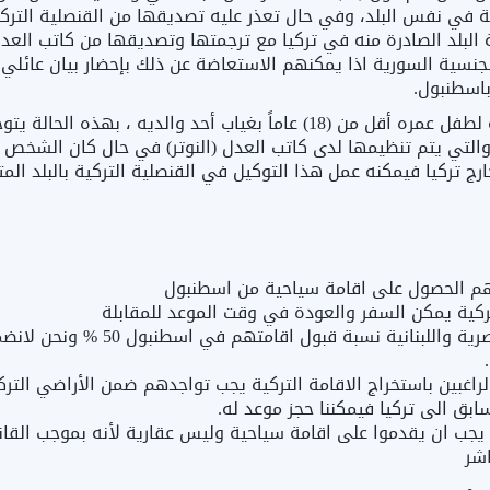
ية في نفس البلد، وفي حال تعذر عليه تصديقها من القنصلية الترك
لبلد الصادرة منه في تركيا مع ترجمتها وتصديقها من كاتب العد
لجنسية السورية اذا يمكنهم الاستعاضة عن ذلك بإحضار بيان عائلي
باسطنبول.
2- الحالة الأخرى تكون عند الحاجة لاستخراج إقامة لطفل عمره أقل من (18) عاماً بغياب أحد والديه ، بهذه الحال
لتي يتم تنظيمها لدى كاتب العدل (النوتر) في حال كان الشخص
ج تركيا فيمكنه عمل هذا التوكيل في القنصلية التركية بالبلد المت
كنهم الحصول على اقامة سياحية من اسطنبول
تركية يمكن السفر والعودة في وقت الموعد للمقابلة
الفلسطينيين حاملي الوثائق السورية والمصرية واللبنانية نسبة قبول اقامتهم في اسطنبول 0
لراغبين باستخراج الاقامة التركية يجب تواجدهم ضمن الأراضي الترك
بق الى تركيا فيمكننا حجز موعد له.
ا يجب ان يقدموا على اقامة سياحية وليس عقارية لأنه بموجب القان
اشر